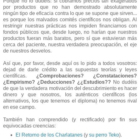
Porque no lo dudéis: si cobramos precios tan exagerados
por productos que no han demostrado absolutamente
ningún tipo de eficacia contra lo que se supone que sirven...
es porque los malvados comités científicos nos obligan. Al
restringir nuestras prácticas nos impiden financiarnos con
fondos públicos que, desde luego, no harían que nuestros
productos fueran más baratos, pero sí que estuvieran más
cerca del paciente, nuestra verdadera preocupación, el eje
de nuestros desvelos.
Así que, por favor, desde aquí os lo pido a todos vosotros:
dejad de darle crédito a las supuestas teorías y leyes
científicas.
¿Comprobaciones? ¿Constataciones?
¿Empirismo? ¿Deducciones? ¿¿Estudios??
No dudéis
de que la verdadera motivación del descubrimiento es hacer
dinero y que nosotros, los auténticos científicos (los
alternativos, los que tenemos el diploma) no tenemos rival
en ese campo.
También han comprendido (y rectificado) por fin sus
equivocadas creencias:
El Retorno de los Charlatanes
(y
su perro Teko
).